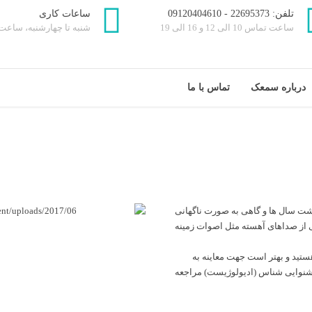
تلفن: 22695373 - 09120404610
ساعات کاری
ساعت تماس 10 الی 12 و 16 الی 19
شنبه تا چهارشنبه، ساعت 16 تا 9:30
درباره سمعک
تماس با ما
ت سال ها و گاهی به صورت ناگهانی
ی از صداهای آهسته مثل اصوات زمینه
ستید و بهتر است جهت معاینه به
نوایی شناس (ادیولوژیست) مراجعه