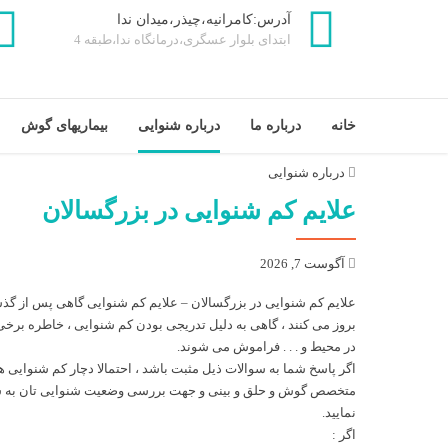
آدرس:کامرانیه،چیذر،میدان ندا
ابتدای بلوار عسگری،درمانگاه ندا،طبقه 4
خانه
درباره ما
درباره شنوایی
بیماریهای گوش
درباره شنوایی
علایم کم شنوایی در بزرگسالان
آگوست 7, 2026
علایم کم شنوایی در بزرگسالان – علایم
کم شنوایی
گاهی پس از گذش
بروز می کنند ، گاهی به دلیل تدریجی بودن کم شنوایی ، خاطره برخ
در محیط و . . . فراموش می شوند.
اگر پاسخ شما به سوالات ذیل مثبت باشد ، احتمالا دچار کم شنوایی ه
متخصص گوش و حلق و بینی و جهت بررسی وضعیت شنوایی تان به ش
نمایید.
اگر :