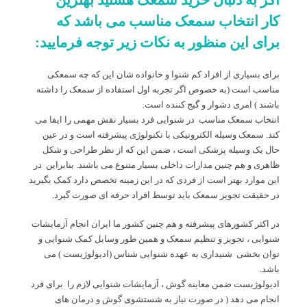
اگر به دنبال خرید سمعک هستید بهترین
کار انتخاب سمعک مناسب می باشد که
برای این منظور به نکات زیر توجه فرمایید:
برای بسیاری از افراد کم شنوا و خانواده شان این که چه سمعکی
مناسب است (به خصوص اگر تجربه اول استفاده از سمعک را داشته
باشند ) امری دشوار و گیج کننده است.
انتخاب سمعک مناسب در شنوایی فرد بسیار نقش مهمی را ایفا می
کند. سمعک وسیله الکترونیکی با تکنولوژی پیشرفته است و در عین
حال یک وسیله پزشکی است ، ضمن این که از نظر طراحی و شکل
ظاهری و هم چنین مدارات داخلی بسیار متنوع می باشند. بنابراین در
این موارد بهتر است از فردی که در این زمینه تخصص دارد کمک بگیرید
در حقیقت تجویز سمعک باید توسط افراد حرفه ای صورت گیرد.
در اکثر کشورهای پیشرفته و هم چنین کشور ما ایران انجام آزمایشات
شنوایی ، تجویز و تنظیم سمعک و همین طور وسایل کمک شنوایی و
توان بخشی شنیداری به عهده شنوایی شناس (ادیولوژیست ) می
باشد.
ادیولوژیست ضمن معاینه گوش ، آزمایشات شنوایی لازم را برای فرد
انجام می دهد ( در صورت نیاز به شستشوی گوش و درمان های