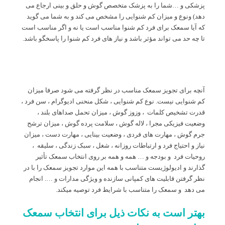
پزشکی و …شما را به پزشک متخصص گوش و حلق و بینی ارجاع می
دهد) ونوع و میزان کم شنوایی را مشخص می کند و به شما می گوید
که آیا سمعک برای فرد کم شنوا مناسب است یا نه و اگر مناسب است
تا چه حد می تواند مؤثر باشد و نیاز های فرد کم شنوا را پاسخگو باشد.
آنچه برای تجویز سمعک مناسب در نظر گرفته می شود صرفا میزان
کم شنوایی نیست. نوع کم شنوایی ، شکل منحنی ادیوگرام ، سن فرد ،
قدرت تشخیص کلمات ، وزوز گوش ، میزان تحمل صداهای بلند ،
وضعیت فیزیکی مجرا ، لاله گوش ، سلامت پرده گوش ، میزان ترشح
جرم گوش ، مهارت های فردی ، وضعیت بینایی ، مهارت دست ، میزان
نیاز و احتیاج فرد و ارتباطات روزانه ، شغل ، سبک زندگی ، سلیقه ،
روحیات فرد و بودجه و … همه و همه بر روی انتخاب سمعک تأثیر
گذارند و ادیولوژیست متناسب با همه این موارد تجویز سمعک را با در
نظر گرفتن قابلیت های کمپانی سازنده و ویژگی مدارات و …. انجام
می دهد و سمعک را متناسب با شرایط فرد توصیه میکند.
بهتر است به نکات ذیل برای انتخاب سمعک