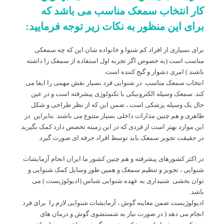
کار انتخاب سمعک مناسب می باشد که
برای این منظور به نکات زیر توجه فرمایید:
برای بسیاری از افراد کم شنوا و خانواده شان این که چه سمعکی
مناسب است (به خصوص اگر تجربه اول استفاده از سمعک را داشته
باشند ) امری دشوار و گیج کننده است.
انتخاب سمعک مناسب در شنوایی فرد بسیار نقش مهمی را ایفا می
کند. سمعک وسیله الکترونیکی با تکنولوژی پیشرفته است و در عین
حال یک وسیله پزشکی است ، ضمن این که از نظر طراحی و شکل
ظاهری و هم چنین مدارات داخلی بسیار متنوع می باشند. بنابراین در
این موارد بهتر است از فردی که در این زمینه تخصص دارد کمک بگیرید
در حقیقت تجویز سمعک باید توسط افراد حرفه ای صورت گیرد.
در اکثر کشورهای پیشرفته و هم چنین کشور ما ایران انجام آزمایشات
شنوایی ، تجویز و تنظیم سمعک و همین طور وسایل کمک شنوایی و
توان بخشی شنیداری به عهده شنوایی شناس (ادیولوژیست ) می
باشد.
ادیولوژیست ضمن معاینه گوش ، آزمایشات شنوایی لازم را برای فرد
انجام می دهد ( در صورت نیاز به شستشوی گوش و درمان های