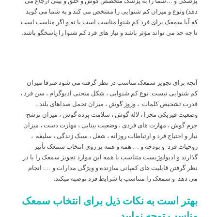
پزشکی و …شما را به پزشک متخصص گوش و حلق و بینی ارجاع می
دهد) ونوع و میزان کم شنوایی را مشخص می کند و به شما می گوید
که آیا سمعک برای فرد کم شنوا مناسب است یا نه و اگر مناسب است
تا چه حد می تواند مؤثر باشد و نیاز های فرد کم شنوا را پاسخگو باشد.
آنچه برای تجویز سمعک مناسب در نظر گرفته می شود صرفا میزان
کم شنوایی نیست. نوع کم شنوایی ، شکل منحنی ادیوگرام ، سن فرد ،
قدرت تشخیص کلمات ، وزوز گوش ، میزان تحمل صداهای بلند ،
وضعیت فیزیکی مجرا ، لاله گوش ، سلامت پرده گوش ، میزان ترشح
جرم گوش ، مهارت های فردی ، وضعیت بینایی ، مهارت دست ، میزان
نیاز و احتیاج فرد و ارتباطات روزانه ، شغل ، سبک زندگی ، سلیقه ،
روحیات فرد و بودجه و … همه و همه بر روی انتخاب سمعک تأثیر
گذارند و ادیولوژیست متناسب با همه این موارد تجویز سمعک را با در
نظر گرفتن قابلیت های کمپانی سازنده و ویژگی مدارات و …. انجام
می دهد و سمعک را متناسب با شرایط فرد توصیه میکند.
بهتر است به نکات ذیل برای انتخاب سمعک
مناسب توجه نمایید