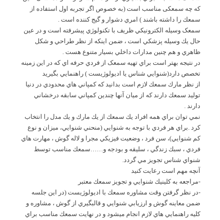
كه چه سمعكی مناسب است
(به خصوص اگر تجربه اول استفاده از
سمعك را داشته باشند ) امري دشوار و گيج كننده است .
سمعک
وسيله الكترونيكي ظريف با تكنولوژي پيشرفته است و در عين
حال يك وسيله پزشكي است ، ضمن اينكه از نظر طراحي و شكل
ظاهري و هم چنين مدارات داخلي بسيار متنوع هست .
در نتيجه بهتر است براي تهيه سمعک از فردي حرفه اي كه در اين زمينه
تخصص دارد(شنوايي شناس يا اديولوژيست ) راهنمايي بگيريد
از نظر مارك سمعك لازم است بدانيد كه كمپاني هاي محدودي در دنيا
توليد سمعك دارند كه از ميان آنها چندين كمپاني سابقه درخشاني
دارند .
نمي توان براي همه افراد يك سمعك از يك مارك و يك مدل را انتخاب
كرد .براي هر فردي با توجه به شنوايي (منحني شنوايي، ميزان و نوع
كم شنوايي)، سن فرد ، وضعيت فيزيكي مجرا و لاله گوش ، مهارت هاي
فردي ، سبك زندگي ، سليقه و بودجه و……سمعك مناسب توسط
شنواي شناس تجويز مي گردد.
آنچه مهم است رعايت كنيد
-مراجعه به كلينيك شنوايي و تجويز سمعك معتبر
-در نظر گرفتن وقت مشاوره سمعك با اديولوژيست (در اين جلسه
ضمن معاينه گوش و ارزيابي شنوايي و قالبگيري از گوش ، مشاوره و
كليه راهنمايي هاي لازم انجام ميشود و در نهايت سمعك مناسب براي